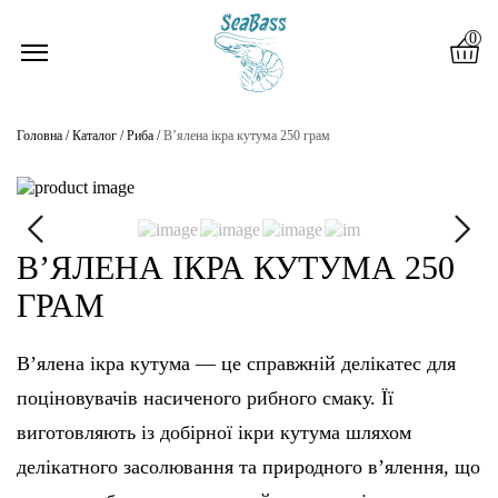
eçen hafta, uzun zamandır yapmadığım bir şey yapıp online casinoları araştırmaya başladım. Arkadaşım bana joj
ВАШЕ ЗАМОВЛЕННЯ:
0
Головна
/
Каталог
/
Риба
/
Вʼялена ікра кутума 250 грам
КАТАЛОГ
ПРО НАС
ВʼЯЛЕНА ІКРА КУТУМА 250
ГРАМ
ПЕРЕВАГИ
В’ялена ікра кутума — це справжній делікатес для
ДОСТАВКА
поціновувачів насиченого рибного смаку. Її
ТА ОПЛАТА
виготовляють із добірної ікри кутума шляхом
делікатного засолювання та природного в’ялення, що