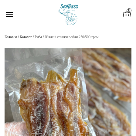
libet giriş
pulibet
tümbet güncel giriş
tümbet güncel
tümbet giriş
tümbet
per
ВАШЕ ЗАМОВЛЕННЯ:
0
Головна
/
Каталог
/
Риба
/
В’ялені спинки вобли 250/500 грам
КАТАЛОГ
ПРО НАС
ПЕРЕВАГИ
ДОСТАВКА
ТА ОПЛАТА