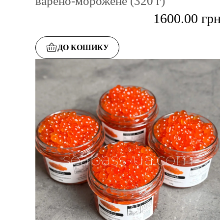
варено-морожене (320 г)
1600.00
гр
ДО КОШИКУ