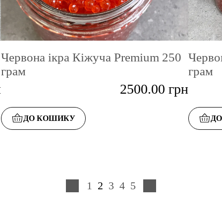
Червона ікра Кіжуча Premium 250
Черво
грам
грам
н
2500.00
грн
ДО КОШИКУ
Д
1
2
3
4
5