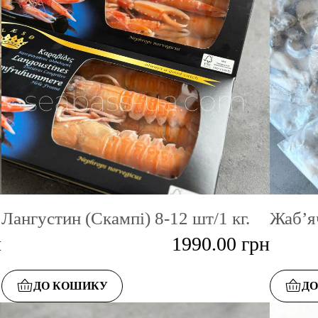
Лангустин (Скампі) 8-12 шт/1 кг.
Жаб’я
н
1990.00
грн
ДО КОШИКУ
Д