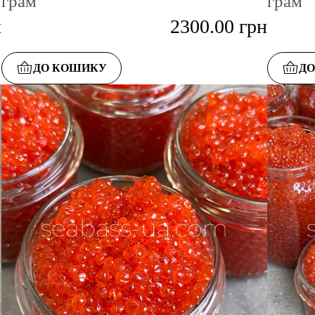
грам
грам
н
2300.00
грн
ДО КОШИКУ
Д
ДО КАТАЛОГУ